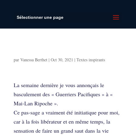
Sélectionner une page
La première chose à faire pour réaliser
un rêve 🤩
par
Vanessa Berthet
|
Oct 30, 2021
|
Textes inspirants
La première chose à faire pour réaliser
un rêve 🤩
La semaine dernière je vous annonçais le
basculement des « Guerriers Pacifiques » à «
Mai-Lan Ripoche ».
Ce pas-sage a vraiment été initiatique pour moi,
car à la fois libérateur et en même temps, la
sensation de faire un grand saut dans la vie