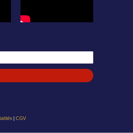
ialités
|
CGV