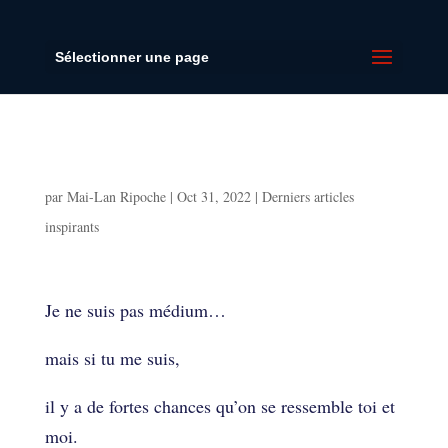
Sélectionner une page
Comment se libérer d’un mental agité ?
🤯
par
Mai-Lan Ripoche
|
Oct 31, 2022
|
Derniers articles
inspirants
Comment se libérer d’un mental agité ?
🤯
Je ne suis pas médium…
mais si tu me suis,
il y a de fortes chances qu’on se ressemble toi et
moi.