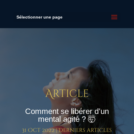
Sélectionner une page
Article
Comment se libérer d’un
mental agité ? 🤯
31 Oct 2022
|
Derniers articles