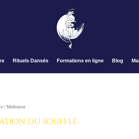
es
Rituels Dansés
Formations en ligne
Blog
Ma
e – 5 mn
ce / Méditation
ation du souffle