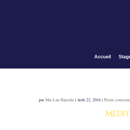
Accueil
Stag
Méditation du souffl
par
Mai-Lan Ripoche
|
Août 22, 2016
|
Pleine conscien
Médit