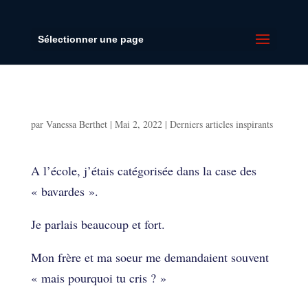
Sélectionner une page
Libérer sa parole pour prendre sa place
par
Vanessa Berthet
|
Mai 2, 2022
|
Derniers articles inspirants
Libérer sa parole pour prendre sa place
A l’école, j’étais catégorisée dans la case des
« bavardes ».
Je parlais beaucoup et fort.
Mon frère et ma soeur me demandaient souvent
« mais pourquoi tu cris ? »