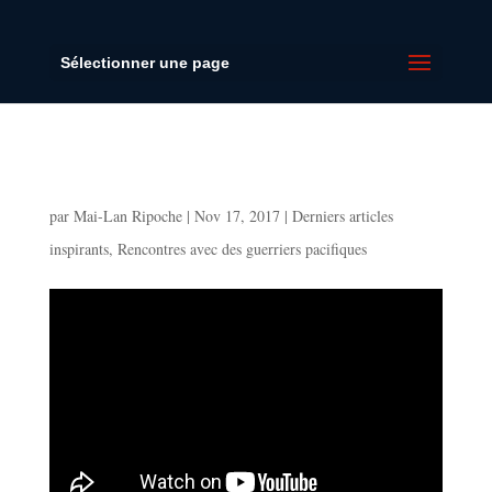
Sélectionner une page
Se battre pour vivre à 100% – Paul
Fontaine
par
Mai-Lan Ripoche
|
Nov 17, 2017
|
Derniers articles
inspirants
,
Rencontres avec des guerriers pacifiques