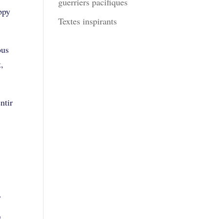
guerriers pacifiques
ppy
Textes inspirants
ous
t,
ntir
.
s