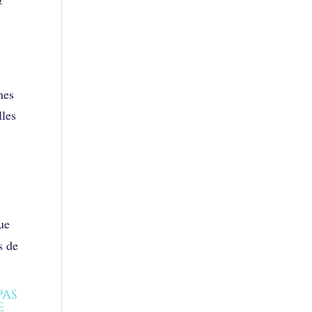
nes
lles
ue
s de
pas
e