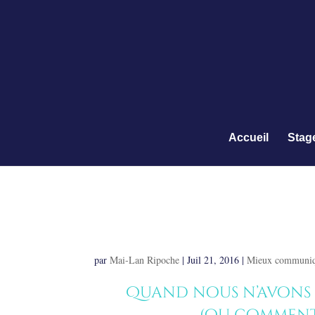
Accueil
Stag
Comment (vraiment)
empathie sans tomber
par
Mai-Lan Ripoche
|
Juil 21, 2016
|
Mieux communiqu
Quand nous n’avons p