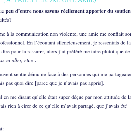
’ai failli perdre une amie)
peu d’entre nous savons réellement apporter du soutien
que
ultés?
rme à la communication non violente, une amie me confiait so
ofessionnel. En l’écoutant silencieusement, je ressentais de la
dire pour la rassurer, alors j’ai préféré me taire plutôt que de
ça va aller, etc
« .
ouvent sentie démunie face à des personnes qui me partageaie
ais pas quoi dire [parce que je n’avais pas appris].
 en me disant qu’elle était super déçue par mon attitude de l
vais rien à cirer de ce qu’elle m’avait partagé, que j’avais été
t: