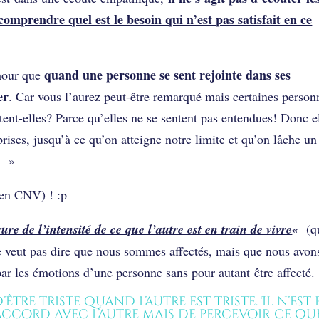
comprendre quel est le besoin qui n’est pas satisfait en ce
quand une personne se sent rejointe dans ses
mour que
er
. Car vous l’aurez peut-être remarqué mais certaines person
ent-elles? Parce qu’elles ne se sentent pas entendues! Donc e
rises, jusqu’à ce qu’on atteigne notre limite et qu’on lâche un
!
»
(en CNV) ! :p
re de l’intensité de ce que l’autre est en train de vivre
«
(q
a ne veut pas dire que nous sommes affectés, mais que nous avon
ar les émotions d’une personne sans pour autant être affecté.
’être triste quand l’autre est triste. Il n’est 
accord avec l’autre mais de percevoir ce qu