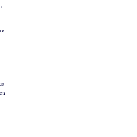
n
tre
us
on