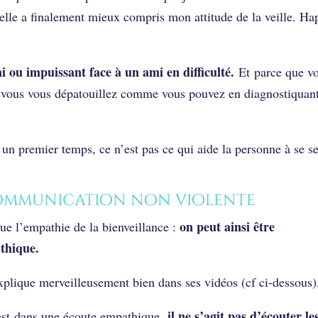
 elle a finalement mieux compris mon attitude de la veille. Ha
i ou impuissant face à un ami en difficulté.
Et parce que v
re, vous vous dépatouillez comme vous pouvez en diagnostiquan
 un premier temps, ce n’est pas ce qui aide la personne à se se
communication non violente
on peut ainsi être
e l’empathie de la bienveillance :
athique.
plique merveilleusement bien dans ses vidéos (cf ci-dessous)
il ne s’agit pas d’écouter le
est dans une écoute empathique,