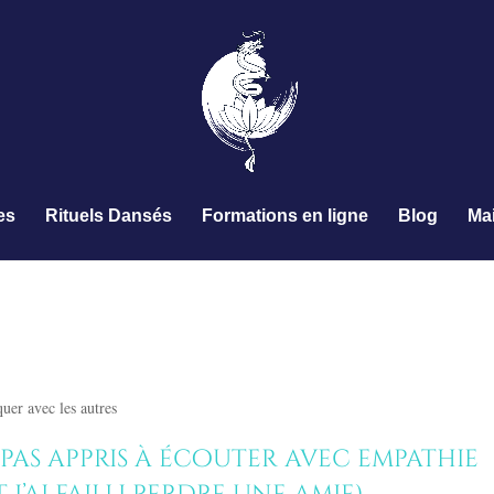
es
Rituels Dansés
Formations en ligne
Blog
Ma
 écouter une personne avec
 dans nos pièges habituels ?
er avec les autres
as appris à écouter avec empathie