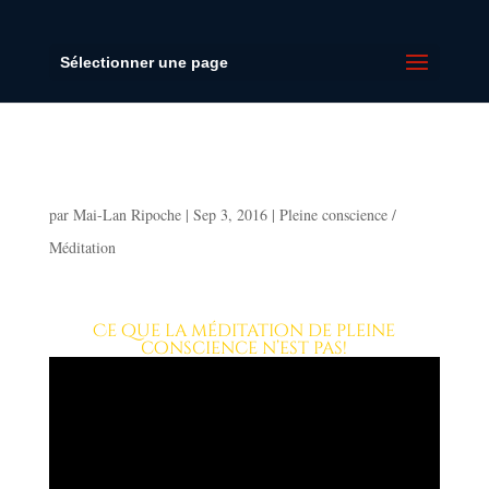
Sélectionner une page
Les idées reçues sur la méditation de
pleine conscience
par
Mai-Lan Ripoche
|
Sep 3, 2016
|
Pleine conscience /
Méditation
Les idées reçues sur la méditation
de pleine conscience
Ce que la méditation de pleine
conscience n’est pas!