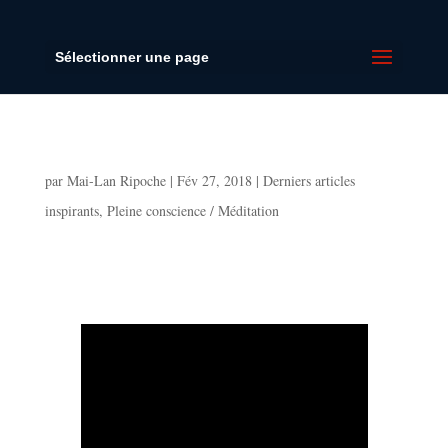
Sélectionner une page
Le secret des arbres
par
Mai-Lan Ripoche
|
Fév 27, 2018
|
Derniers articles
inspirants
,
Pleine conscience / Méditation