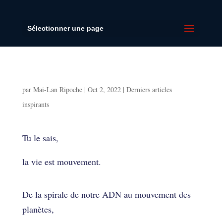
Sélectionner une page
Comment avoir une vie plus fluide ?
par
Mai-Lan Ripoche
|
Oct 2, 2022
|
Derniers articles
inspirants
Comment avoir une vie plus fluide ?
Tu le sais,
la vie est mouvement.
De la spirale de notre ADN au mouvement des
planètes,