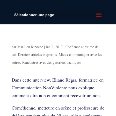
Sélectionner une page
Savoir dire non et recevoir un non
par
Mai-Lan Ripoche
|
Jan 2, 2017
|
Confiance et estime de
soi
,
Derniers articles inspirants
,
Mieux communiquer avec les
autres
,
Rencontres avec des guerriers pacifiques
Savoir dire non et recevoir un non
Dans cette interview, Eliane Régis, formatrice en
Communication NonViolente nous explique
comment dire non et comment recevoir un non.
Comédienne, metteure en scène et professeure de
théâtre pendant plus de 25 ans, elle a également