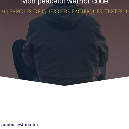
Mon peaceful warrior code
21
|
Paroles de Guerriers Pacifiques
,
Textes i
eful warrior code
L’amour est ma loi,