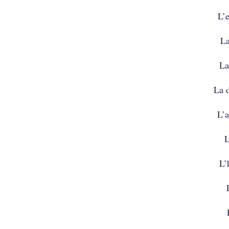
L’
La
La
La 
L’a
L
L’