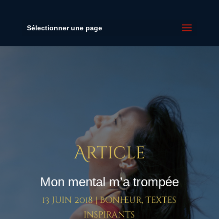
Sélectionner une page
Article
Mon mental m’a trompée
13 Juin 2018
|
Bonheur
,
Textes
inspirants