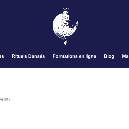
es
Rituels Dansés
Formations en ligne
Blog
Ma
pirants