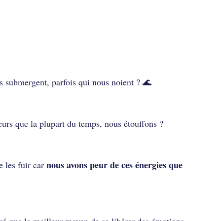
érer des émotions
s submergent, parfois qui nous noient ? 🌊
eurs que la plupart du temps, nous étouffons ?
nous avons peur de ces énergies que
e les fuir car
é que le meilleur moyen de se libérer des émotions