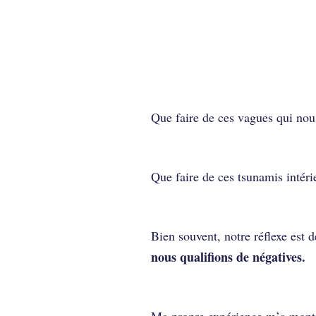
Comment se lib
difficiles ?
Que faire de ces vagues qui nou
Que faire de ces tsunamis intéri
Bien souvent, notre réflexe est d
nous qualifions de négatives.
Ma propre expérience m’a montr