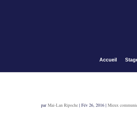
Accueil
Stag
Accepter un refus
par
Mai-Lan Ripoche
|
Fév 26, 2016
|
Mieux communiqu
Accepter un refus
Ou comment dire ou