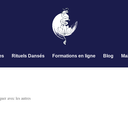
es
Rituels Dansés
Formations en ligne
Blog
Ma
er avec les autres
i à un non.