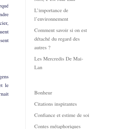
arqué
L’importance de
ndre
l’environnement
cier,
Comment savoir si on est
quent
détaché du regard des
isent
autres ?
Les Mercredis De Mai-
Lan
 gens
Thèmes
t le
Bonheur
rnait
Citations inspirantes
Confiance et estime de soi
.
Contes métaphoriques