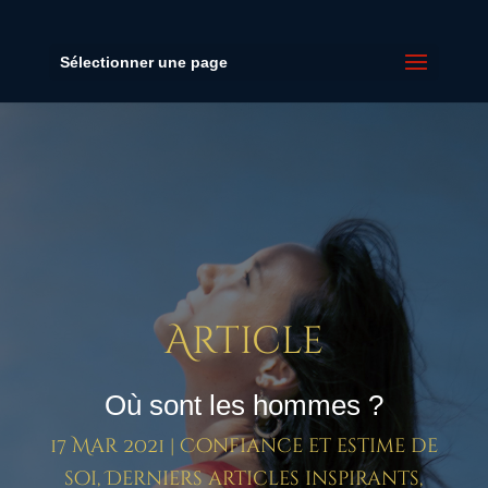
Sélectionner une page
Article
Où sont les hommes ?
17 Mar 2021
|
Confiance et estime de
soi
,
Derniers articles inspirants
,