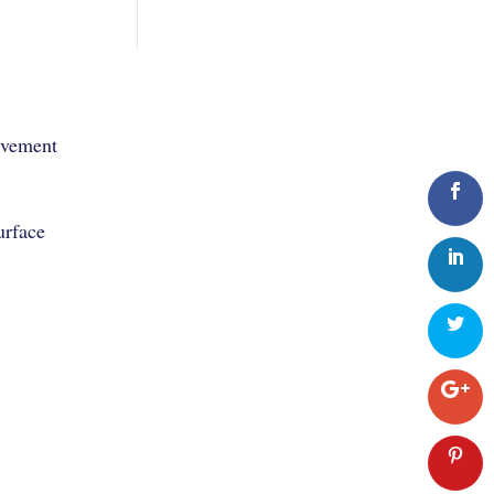
uvement
urface