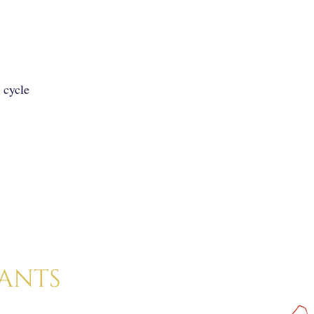
n cycle
rants