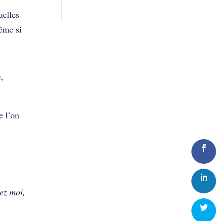
uelles
même si
,
e l’on
ez moi,