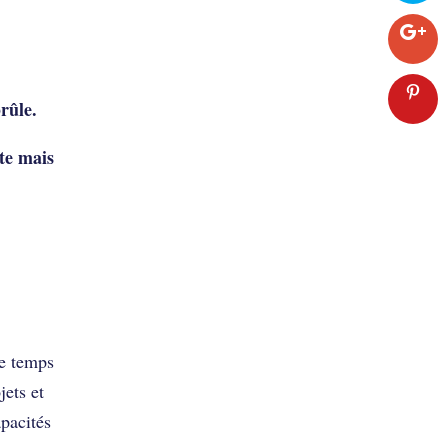
brûle.
te mais
le temps
jets et
pacités