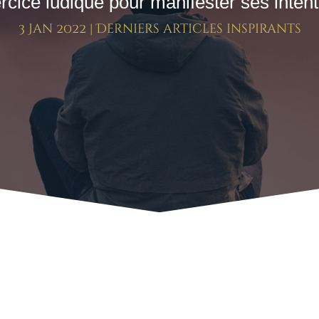
rcice ludique pour manifester ses intent
3 Jan 2022
|
Derniers articles inspirants
 manifester ses intentions 🌟