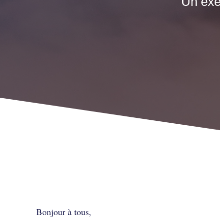
Un exe
Un exercice ludique pour
Bonjour à tous,