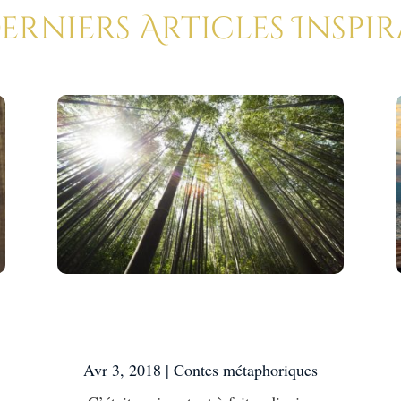
Derniers Articles Inspi
La fougère et le
bambou
Avr 3, 2018
|
Contes métaphoriques