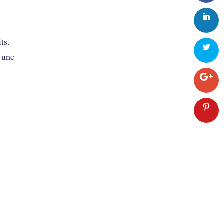
ts.
u une