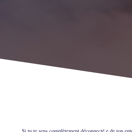
Parfois, si tu ne te sens pa
Si tu te sens complètement déconnecté.e de ton ent