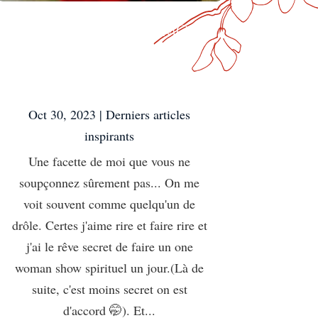
Une facette de moi
que vous ne
soupçonnez
sûrement pas…
Oct 30, 2023
|
Derniers articles
inspirants
Une facette de moi que vous ne
soupçonnez sûrement pas... On me
voit souvent comme quelqu'un de
drôle. Certes j'aime rire et faire rire et
j'ai le rêve secret de faire un one
woman show spirituel un jour.(Là de
suite, c'est moins secret on est
d'accord 🤭). Et...