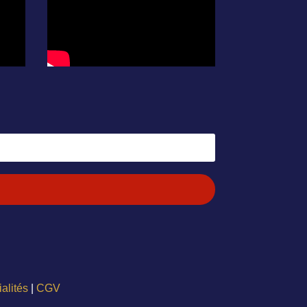
ialités
|
CGV