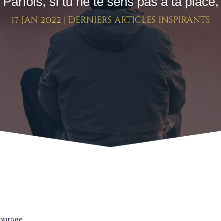
Parfois, si tu ne te sens pas à ta place,
17 Jan 2022
|
Derniers articles inspirants
s à ta place,
ourage,