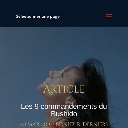
Sélectionner une page
Article
Les 9 commandements du
Bushido
20 Mar 2019
|
Bonheur
,
Derniers