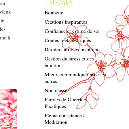
Thèmes
 en
 vieux
Bonheur
le
Citations inspirantes
les
Confiance et estime de soi
mme à
Contes métaphoriques
Derniers articles inspirants
Gestion du stress et des
émotions
Mieux communiquer avec les
autres
Non classé
Paroles de Guerriers
Pacifiques
Pleine conscience /
Méditation