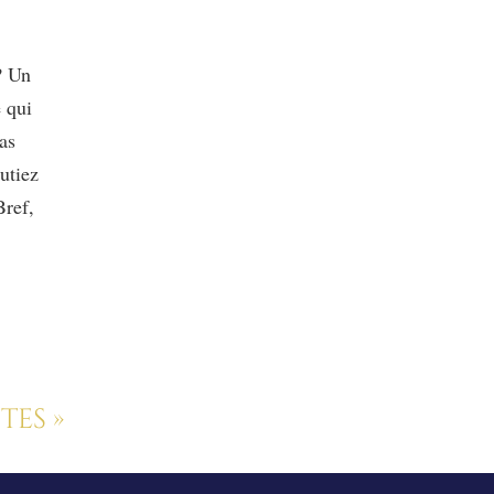
? Un
e qui
pas
autiez
Bref,
tes »