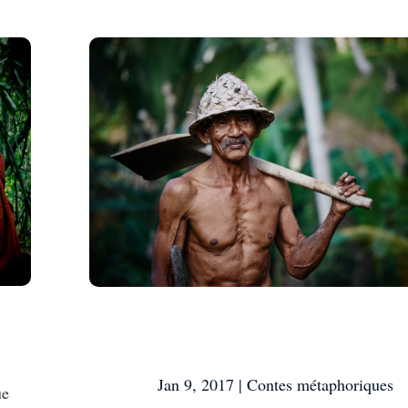
Chance ou malchance, 
sait ?
Jan 9, 2017
|
Contes métaphoriques
ue