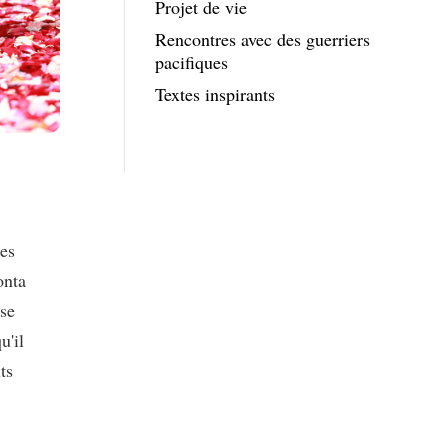
Projet de vie
Rencontres avec des guerriers
pacifiques
Textes inspirants
ses
onta
 se
u'il
ts