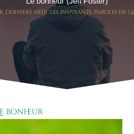
Le bonheur (Jeff Foster)
r
,
Derniers articles inspirants
,
Paroles de G
Le bonheur