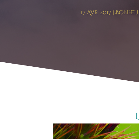
17 Avr 2017
|
Bonheu