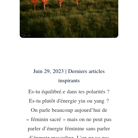
Es-tu équilibré.e dans
tes polarités ?
Juin 29, 2023
|
Derniers articles
inspirants
Es-tu équilibré.e dans tes polarités ?
Es-tu plutôt d'énergie yin ou yang ?
On parle beaucoup aujourd’hui de
« féminin sacré » mais on ne peut pas
parler d’énergie féminine sans parler
d’énergie masculine. L’un ne va pas