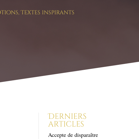
otions
,
Textes inspirants
Derniers
articles
Accepte de disparaître