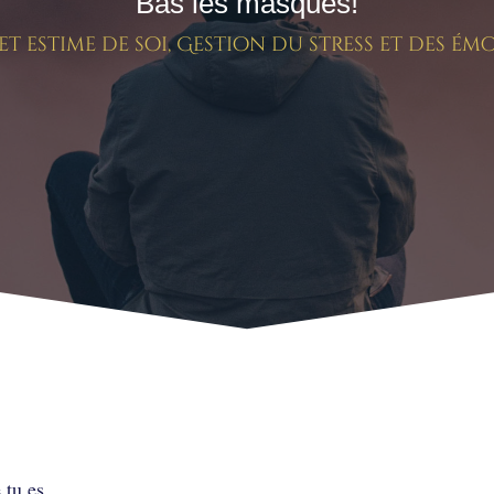
Bas les masques!
t estime de soi
,
Gestion du stress et des ém
 tu es.