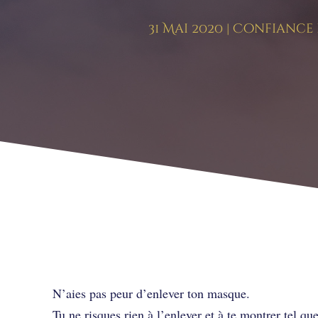
31 Mai 2020
|
Confiance e
🎭 Bas les masques
N’aies pas peur d’enlever ton masque.
Tu ne risques rien à l’enlever et à te montrer tel que