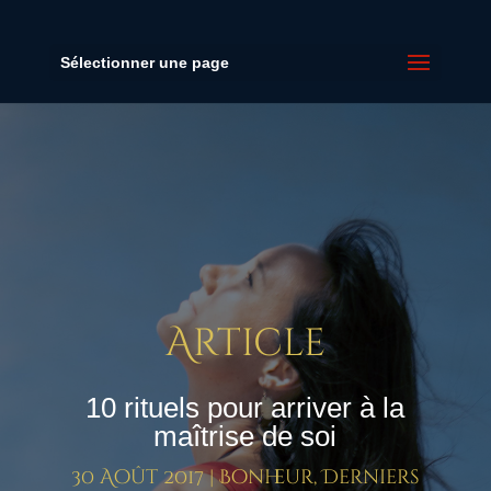
Sélectionner une page
Article
10 rituels pour arriver à la
maîtrise de soi
30 Août 2017
|
Bonheur
,
Derniers